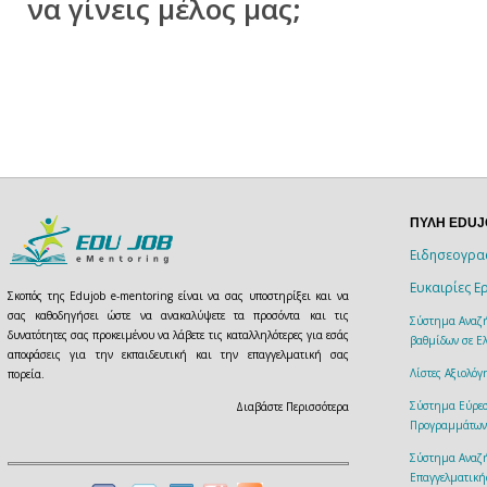
να γίνεις μέλος μας;
ΠΥΛΗ EDU
Ειδησεογρα
Ευκαιρίες Ε
Σκοπός της Edujob e-mentoring είναι να σας υποστηρίξει και να
σας καθοδηγήσει ώστε να ανακαλύψετε τα προσόντα και τις
Σύστημα Αναζή
δυνατότητες σας προκειμένου να λάβετε τις καταλληλότερες για εσάς
βαθμίδων σε Ελ
αποφάσεις για την εκπαιδευτική και την επαγγελματική σας
Λίστες Αξιολό
πορεία.
Σύστημα Εύρεσ
Διαβάστε Περισσότερα
Προγραμμάτων
Σύστημα Αναζ
Επαγγελματική