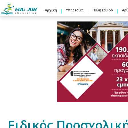
Αρχική
Υπηρεσίες
Πύλη Edujob
Αρ
Ειδικός Προσχολικ