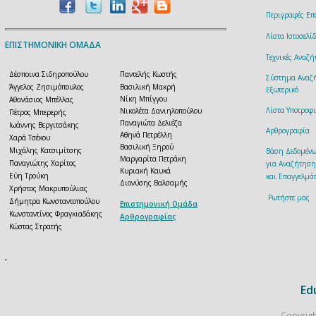
Περιγραφές Επ
Λίστα Ιστοσελ
ΕΠΙΣΤΗΜΟΝΙΚΗ ΟΜΑΔΑ
Τεχνικές Αναζ
Δέσποινα Σιδηροπούλου
Παντελής Κωστής
Σύστημα Αναζή
Άγγελος Ζησιμόπουλος
Βασιλική Μακρή
Εξωτερικό
Νίκη Μπίγγου
Αθανάσιος Μπέλλας
Λίστα Υποτροφ
Νικολέτα Δανιηλοπούλου
Πέτρος Μπερερής
Παναγιώτα Δελιέζα
Ιωάννης Βεργιτσάκης
Αρθρογραφία
Αθηνά Πετρέλλη
Χαρά Τσέκου
Βασιλική Ξηρού
Μιχάλης Κατσιμίτσης
Βάση Δεδομέν
Μαργαρίτα Πετράκη
Παναγιώτης Χαρίτος
για Αναζήτηση
Κυριακή Καυκά
Εύη Τρούκη
και Επαγγελμάτ
Διονύσης Βαλσαμής
Χρήστος Μακρυπούλιας
Ρωτήστε μας
Δήμητρα Κωνσταντοπούλου
Επιστημονική Ομάδα
Κωνσταντίνος Φραγκιαδάκης
Αρθρογραφίας
Κώστας Στρατής
Ed
Copyrigh