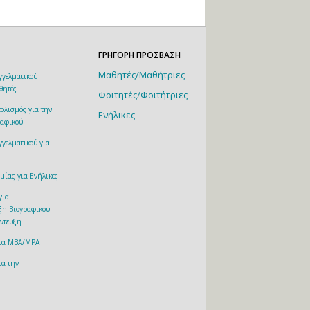
ΓΡΗΓΟΡΗ ΠΡΟΣΒΑΣΗ
Μαθητές/Μαθήτριες
γελματικού
θητές
Φοιτητές/Φοιτήτριες
ολισμός για την
Ενήλικες
αφικού
γελματικού για
μίας για Ενήλικες
 για
ξη Βιογραφικού -
έντευξη
για MBA/MPA
ια την