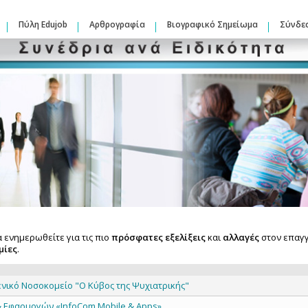
Πύλη Edujob
Αρθρογραφία
Βιογραφικό Σημείωμα
Σύνδε
α ενημερωθείτε για τις πιο
πρόσφατες εξελίξεις
και
αλλαγές
στον επαγγ
μίες
.
ενικό Νοσοκομείο "O Κύβος της Ψυχιατρικής"
 & Εφαρμογών «InfoCom Mobile & Αpps»