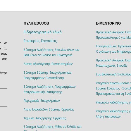
ΠΥΛΗ EDUJOB
E-MENTORING
Ειδησεογραφικό Υλικό
Προσωπική Αναφορά Επαγ
Προσανατολισμού για Μα
Ευκαιρίες Εργασίας
αι να
Επαγγελματικός Προσανατ
ι τις
Σύστημα Αναζήτησης Σπουδών όλων των
Οργάνωση του Μηχανογρ
α εσάς
βαθμίδων σε Ελλάδα και Εξωετεροκό
ή σας
Προσωπική Αναφορά Επαγ
Λίστες Αξιολόγησης Πανεπιστημίων
Μεταπτυχιακές Σπουδές
Σύστημα Εύρεσης Επαγγελματικών
ότερα
Συμβουλευτική Σταδιοδρο
Προγραμμάτων Πιστοποίησης
Υπηρεσία προετοιμασίας
Σύστημα Αναζήτησης Προγραμμάτων
Εύρεση Εργασίας - Σύντα
Επαγγελματικής Κατάρτισης
Προετοιμασία για τη Συν
Περιγραφές Επαγγελμάτων
Υπερησία καθοδήγησης 
Λίστα Ιστοσελίδων Εύρεσης Εργασίας
Υπηρεσία καθοδήγησης γ
λήψη Υποτροφιών
Τεχνικές Αναζήτησης Εργασίας
Σύστημα Αναζήτησης MBAs σε Ελλάδα και