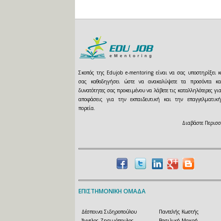
Σκοπός της Edujob e-mentoring είναι να σας υποστηρίξει κ
σας καθοδηγήσει ώστε να ανακαλύψετε τα προσόντα κα
δυνατότητες σας προκειμένου να λάβετε τις καταλληλότερες γι
αποφάσεις για την εκπαιδευτική και την επαγγελματικ
πορεία.
Διαβάστε Περισσ
ΕΠΙΣΤΗΜΟΝΙΚΗ ΟΜΑΔΑ
Δέσποινα Σιδηροπούλου
Παντελής Κωστής
Άγγελος Ζησιμόπουλος
Βασιλική Μακρή