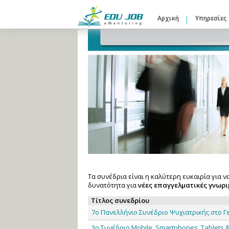
Αρχική
Υπηρεσίες
Τα συνέδρια είναι η καλύτερη ευκαιρία για ν
δυνατότητα για
νέες επαγγελματικές γνωρι
Τίτλος συνεδρίου
7o Πανελλήνιο Συνέδριο Ψυχιατρικής στο Γ
3ο Συνέδριο Mobile, Smartphones, Tablets