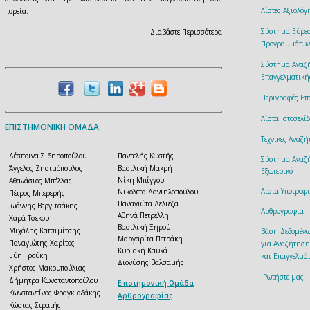
Λίστες Αξιολό
πορεία.
Σύστημα Εύρεσ
Διαβάστε Περισσότερα
Προγραμμάτων
Σύστημα Αναζ
Επαγγελματική
Περιγραφές Επ
Λίστα Ιστοσελ
ΕΠΙΣΤΗΜΟΝΙΚΗ ΟΜΑΔΑ
Τεχνικές Αναζ
Δέσποινα Σιδηροπούλου
Παντελής Κωστής
Σύστημα Αναζή
Άγγελος Ζησιμόπουλος
Βασιλική Μακρή
Εξωτερικό
Νίκη Μπίγγου
Αθανάσιος Μπέλλας
Λίστα Υποτροφ
Νικολέτα Δανιηλοπούλου
Πέτρος Μπερερής
Παναγιώτα Δελιέζα
Ιωάννης Βεργιτσάκης
Αρθρογραφία
Αθηνά Πετρέλλη
Χαρά Τσέκου
Βασιλική Ξηρού
Μιχάλης Κατσιμίτσης
Βάση Δεδομέν
Μαργαρίτα Πετράκη
Παναγιώτης Χαρίτος
για Αναζήτηση
Κυριακή Καυκά
Εύη Τρούκη
και Επαγγελμάτ
Διονύσης Βαλσαμής
Χρήστος Μακρυπούλιας
Ρωτήστε μας
Δήμητρα Κωνσταντοπούλου
Επιστημονική Ομάδα
Κωνσταντίνος Φραγκιαδάκης
Αρθρογραφίας
Κώστας Στρατής