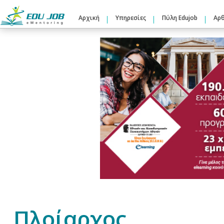
Αρχική
Υπηρεσίες
Πύλη Edujob
Αρ
Πλοίαρχος