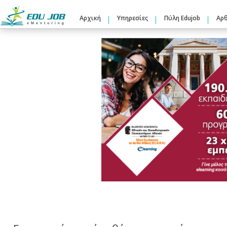
Αρχική
Υπηρεσίες
Πύλη Edujob
Αρ