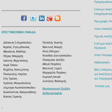
Προγραμμάτων
Σύστημα Αναζ
Επαγγελματική
Περιγραφές Επ
Λίστα Ιστοσελ
ΕΠΙΣΤΗΜΟΝΙΚΗ ΟΜΑΔΑ
Τεχνικές Αναζ
Δέσποινα Σιδηροπούλου
Παντελής Κωστής
Σύστημα Αναζή
Άγγελος Ζησιμόπουλος
Βασιλική Μακρή
Εξωτερικό
Νίκη Μπίγγου
Αθανάσιος Μπέλλας
Λίστα Υποτροφ
Νικολέτα Δανιηλοπούλου
Πέτρος Μπερερής
Παναγιώτα Δελιέζα
Ιωάννης Βεργιτσάκης
Αρθρογραφία
Αθηνά Πετρέλλη
Χαρά Τσέκου
Βασιλική Ξηρού
Μιχάλης Κατσιμίτσης
Βάση Δεδομέν
Μαργαρίτα Πετράκη
Παναγιώτης Χαρίτος
για Αναζήτηση
Κυριακή Καυκά
Εύη Τρούκη
και Επαγγελμάτ
Διονύσης Βαλσαμής
Χρήστος Μακρυπούλιας
Ρωτήστε μας
Δήμητρα Κωνσταντοπούλου
Επιστημονική Ομάδα
Κωνσταντίνος Φραγκιαδάκης
Αρθρογραφίας
Κώστας Στρατής