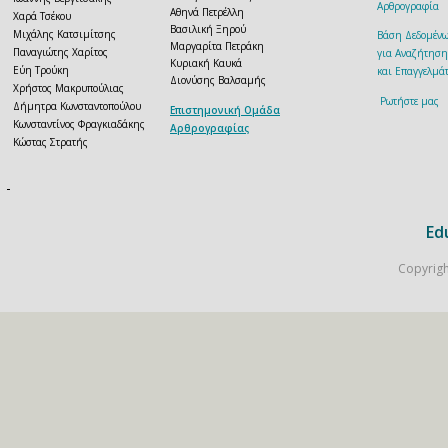
Αρθρογραφία
Αθηνά Πετρέλλη
Χαρά Τσέκου
Βασιλική Ξηρού
Μιχάλης Κατσιμίτσης
Βάση Δεδομέν
Μαργαρίτα Πετράκη
Παναγιώτης Χαρίτος
για Αναζήτηση
Κυριακή Καυκά
Εύη Τρούκη
και Επαγγελμάτ
Διονύσης Βαλσαμής
Χρήστος Μακρυπούλιας
Ρωτήστε μας
Δήμητρα Κωνσταντοπούλου
Επιστημονική Ομάδα
Κωνσταντίνος Φραγκιαδάκης
Αρθρογραφίας
Κώστας Στρατής
Ed
Copyrigh