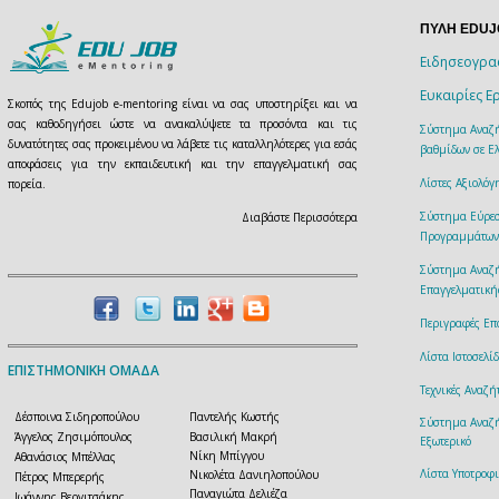
ΠΥΛΗ EDU
Ειδησεογρα
Ευκαιρίες Ε
Σκοπός της Edujob e-mentoring είναι να σας υποστηρίξει και να
σας καθοδηγήσει ώστε να ανακαλύψετε τα προσόντα και τις
Σύστημα Αναζή
δυνατότητες σας προκειμένου να λάβετε τις καταλληλότερες για εσάς
βαθμίδων σε Ελ
αποφάσεις για την εκπαιδευτική και την επαγγελματική σας
Λίστες Αξιολό
πορεία.
Σύστημα Εύρεσ
Διαβάστε Περισσότερα
Προγραμμάτων
Σύστημα Αναζ
Επαγγελματική
Περιγραφές Επ
Λίστα Ιστοσελ
ΕΠΙΣΤΗΜΟΝΙΚΗ ΟΜΑΔΑ
Τεχνικές Αναζ
Δέσποινα Σιδηροπούλου
Παντελής Κωστής
Σύστημα Αναζή
Άγγελος Ζησιμόπουλος
Βασιλική Μακρή
Εξωτερικό
Νίκη Μπίγγου
Αθανάσιος Μπέλλας
Λίστα Υποτροφ
Νικολέτα Δανιηλοπούλου
Πέτρος Μπερερής
Παναγιώτα Δελιέζα
Ιωάννης Βεργιτσάκης