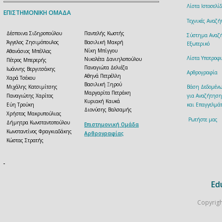
Λίστα Ιστοσελ
ΕΠΙΣΤΗΜΟΝΙΚΗ ΟΜΑΔΑ
Τεχνικές Αναζ
Δέσποινα Σιδηροπούλου
Παντελής Κωστής
Σύστημα Αναζή
Άγγελος Ζησιμόπουλος
Βασιλική Μακρή
Εξωτερικό
Νίκη Μπίγγου
Αθανάσιος Μπέλλας
Λίστα Υποτροφ
Νικολέτα Δανιηλοπούλου
Πέτρος Μπερερής
Παναγιώτα Δελιέζα
Ιωάννης Βεργιτσάκης
Αρθρογραφία
Αθηνά Πετρέλλη
Χαρά Τσέκου
Βασιλική Ξηρού
Μιχάλης Κατσιμίτσης
Βάση Δεδομέν
Μαργαρίτα Πετράκη
Παναγιώτης Χαρίτος
για Αναζήτηση
Κυριακή Καυκά
Εύη Τρούκη
και Επαγγελμάτ
Διονύσης Βαλσαμής
Χρήστος Μακρυπούλιας
Ρωτήστε μας
Δήμητρα Κωνσταντοπούλου
Επιστημονική Ομάδα
Κωνσταντίνος Φραγκιαδάκης
Αρθρογραφίας
Κώστας Στρατής
Ed
Copyrigh