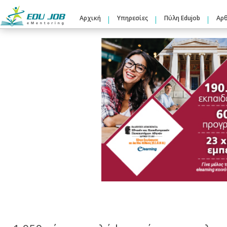
Αρχική
Υπηρεσίες
Πύλη Edujob
Αρ